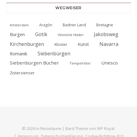
WEGWEISER
Badner Land
Bretagne
Aragón
Amsterdam
Gotik
Jakobsweg
Burgen
Heimliche Helden
Kirchenburgen
Navarra
Kunst
Kloster
Siebenbürgen
Romanik
Siebenbürgen Bücher
Unesco
Tempelritter
Zisterzienser
© 2026 in Reiselaune |
Bard Theme von
WP Royal
.
Impressum
Datenschutzerklärung
Cookie-Richtlinie (EU)