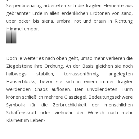
Serpentinenartig arbeiteten sich die fragilen Elemente aus
gebrannter Erde in allen erdenklichen Erdtönen von sand,
über ocker bis siena, umbra, rot und braun in Richtung
Himmel empor.
Terre
Terre
de
de
Doch je weiter es nach oben geht, umso mehr verlieren die
ciel
ciel
Ziegelsteine ihre Ordnung. An der Basis gleichen sie noch
–
–
halbwegs stabilen, terrassenförmig angelegten
Patrick
Patrick
Häuserblocks, bevor sie sich in einem immer fragiler
Bastardoz
Bastardoz
werdenden Chaos auflösen. Den unvollendeten Turm
–
–
krönen schließlich mehrere Glasziegel. Bedeutungsschwere
Place
Place
Symbolik für die Zerbrechlichkeit der menschlichen
Broglie
Broglie
Schaffenskraft oder vielmehr der Wunsch nach mehr
(18)
(18)
Klarheit im Leben?